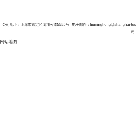
首 页
|
公司简介
|
新闻资讯
|
联系秋
公司地址：上海市嘉定区浏翔公路5555号 电子邮件：liuminghong@shanghai-tes
司 
网站地图