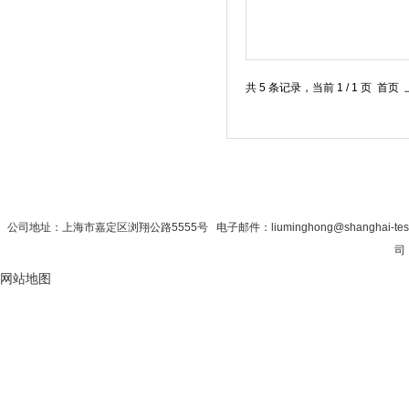
共 5 条记录，当前 1 / 1 页
首 页
|
公司简介
|
新闻资讯
|
联系秋
公司地址：上海市嘉定区浏翔公路5555号 电子邮件：liuminghong@shanghai-tes
司 
网站地图