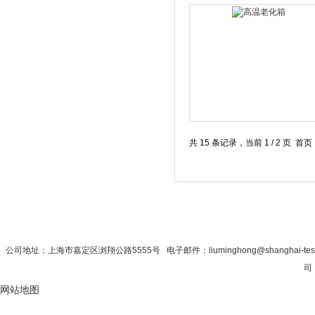
共 15 条记录，当前 1 / 2 页 
首 页
|
公司简介
|
新闻资讯
|
联系秋
公司地址：上海市嘉定区浏翔公路5555号 电子邮件：liuminghong@shanghai-tes
司 
网站地图