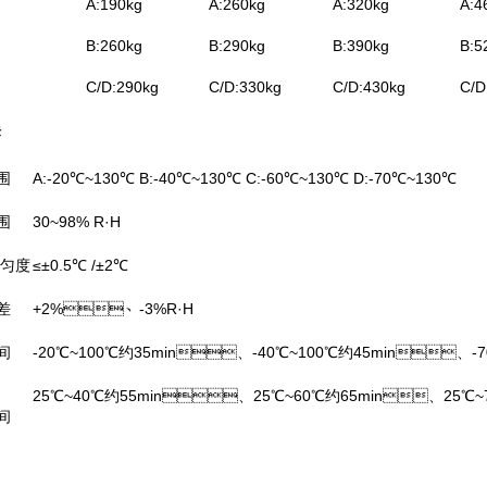
A:190kg
A:260kg
A:320kg
A:4
B:260kg
B:290kg
B:390kg
B:5
C/D:290kg
C/D:330kg
C/D:430kg
C/D
标
围
A:-20℃~130℃ B:-40℃~130℃ C:-60℃~130℃ D:-70℃~130℃
围
30~98% R·H
均匀度
≤±0.5℃ /±2℃
差
+2%、-3%R·H
间
-20℃~100℃约35min、-40℃~100℃约45min、-7
25℃~40℃约55min、25℃~60℃约65min、25℃~7
间