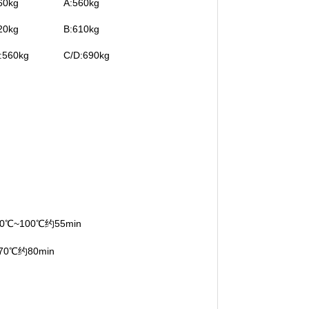
60kg
A:560kg
20kg
B:610kg
:560kg
C/D:690kg
0℃~100℃约55min
0℃约80min