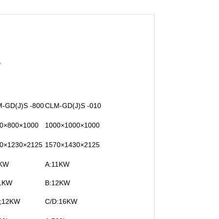
7
-GD(J)S -800
CLM-GD(J)S -010
0×800×1000
1000×1000×1000
0×1230×2125
1570×1430×2125
8KW
A:11KW
1KW
B:12KW
;12KW
C/D:16KW