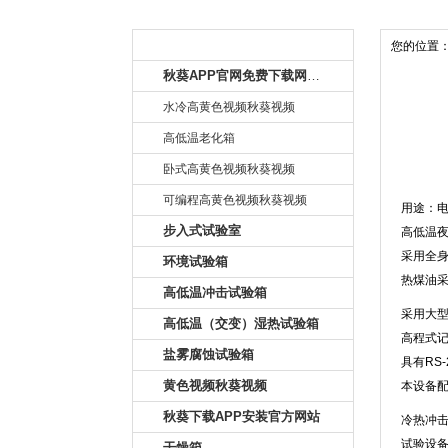
产品目录
您的位置
秋葵APP官网免费下载网址大全
水冷高黄色视频秋葵视频
高低温老化箱
卧式高黄色视频秋葵视频
冷热
可编程高黄色视频秋葵视频
用途
步入式试验室
高低温
采用全身
环境试验箱
热煤油采
高低温冲击试验箱
采用大型
高低温（交变）湿热试验箱
高程式记忆
盐雾腐蚀试验箱
具有RS-
黄色视频秋葵视频
本设备配
秋葵下载APP安装官方网站
冷热冲击
试验设备
干燥箱