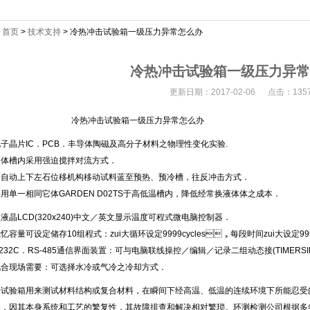
：
首页
>
技术支持
> 冷热冲击试验箱一级压力异常怎么办
冷热冲击试验箱一级压力异常
更新日期：2017-02-06 点击：135
冲击试验箱一级压力异常怎么办
：电子晶片IC．PCB．丰导体陶磁及高分子材料之物理性变化实验.
夜体槽内采用强迫搅拌对流方式．
自动上下左石位移机构移动试料蓝至预热、预冷槽，往反冲击方式．
用单一相同它体GARDEN D02TS于高低温槽内，降低经常换液体体之成本．
液晶LCD(320x240)中文／英文显示温度可程式微电脑控制器．
容量可设定储存10组程式：zui大循环设定9999cycles，每段时间zui大设定999H
232C．RS-485通信界面装置：可与电脑联线操控／编辑／记录二组动态接(TIMERSING
合现场需要：可选择水冷或气冷之冷却方式．
试验箱用来测试材料结构或复合材料，在瞬间下经高温、低温的连续环境下所能忍受的程
，因其本身系统和工艺的繁复性，其故障排查和解决相对繁琐。环测检测公司