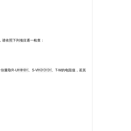
，请依照下列项目逐一检查：
量取R-U、S-V、T-W的电阻值，若其