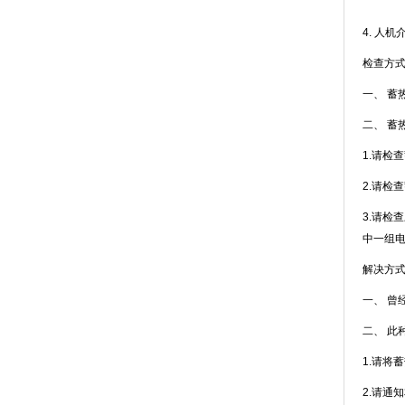
4. 人机
检查方式
一、
二
1.请检
2.请检
3.请检
中一组电
解决方式
一、 
二、 
1.请将
2.请通