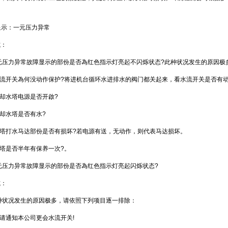
显示：一元压力异常
：
、 一元压力异常故障显示的部份是否為红色指示灯亮起不闪烁状态?此种状况发生的原因极多
水流开关為何没动作保护?将进机台循环水进排水的阀门都关起来，看水流开关是否有
冷却水塔电源是否开啟?
冷却水塔是否有水?
塔打水马达部份是否有损坏?若电源有送，无动作，则代表马达损坏。
塔是否半年有保养一次?。
、 一元压力异常故障显示的部份是否為红色指示灯亮起闪烁状态?
：
 此种状况发生的原因极多，请依照下列项目逐一排除：
，请通知本公司更会水流开关!