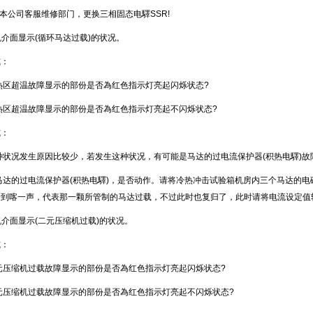
知本公司客服维修部门，更换三相固态电驛SSR!
机介面显示(循环马达过载)的状况。
：
、 蓄热区超温故障显示的部份是否為红色指示灯亮起闪烁状态?
 蓄热区超温故障显示的部份是否為红色指示灯亮起不闪烁状态?
：
 此种状况发生原因比较少，若发生这种状况，有可能是马达的过电流保护器(积热电驛)故障
 请马达的过电流保护器(积热电驛)，是否动作。请将冷热冲击试验箱机房内三个马达
，有听到喀一声，代表那一颗所管制的马达过载，不过此时也复归了，此时请将电流设定值
机介面显示(二元压缩机过载)的状况。
：
、 二元压缩机过载故障显示的部份是否為红色指示灯亮起闪烁状态?
 二元压缩机过载故障显示的部份是否為红色指示灯亮起不闪烁状态?