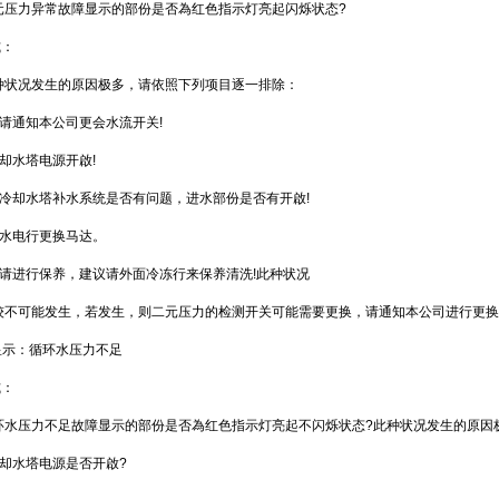
、 二元压力异常故障显示的部份是否為红色指示灯亮起闪烁状态?
：
、 此种状况发生的原因极多，请依照下列项目逐一排除：
，请通知本公司更会水流开关!
冷却水塔电源开啟!
查冷却水塔补水系统是否有问题，进水部份是否有开啟!
水电行更换马达。
，请进行保养，建议请外面冷冻行来保养清洗!此种状况
比较不可能发生，若发生，则二元压力的检测开关可能需要更换，请通知本公司进行更换
显示：循环水压力不足
：
、 循环水压力不足故障显示的部份是否為红色指示灯亮起不闪烁状态?此种状况发生的原因极
冷却水塔电源是否开啟?