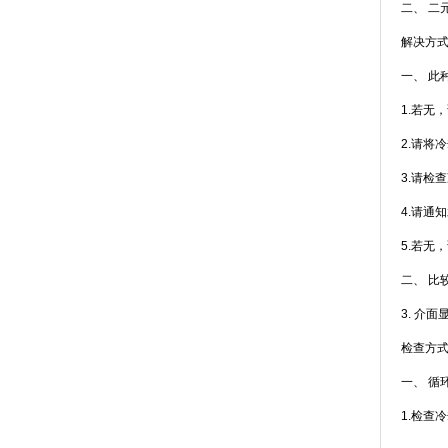
二
解决方式
一
1.若无
2.请将
3.请检
4.请通知
5.若无
二、 
3. 介面
检查方式
一
1.检查