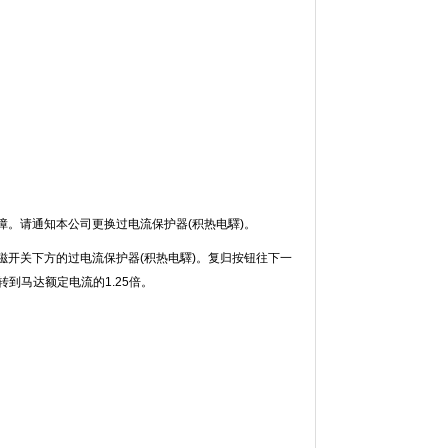
。请通知本公司更换过电流保护器(积热电驛)。
的电磁开关下方的过电流保护器(积热电驛)。复归按钮往下一
转到马达额定电流的1.25倍。