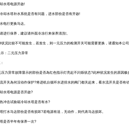
冷却水塔电源开啟!
查冷却水塔补水系统是否有问题，进水部份是否有开啟!
水电行更换马达。
，请进行保养，建议请外面冷冻行来保养清洗!。
 此种状况比较不可能发生，若发生，则一元压力的检测开关可能需要更换，请通知本
显示：二元压力异常
：
、 二元压力异常故障显示的部份是否為红色指示灯亮起不闪烁状态?此种状况发生的原因极多
水流开关為何没动作保护?将进机台循环水进排水的阀门都关起来，看水流开关是否有
冷却水塔电源是否开啟?
冷热冲击试验箱冷却水塔是否有水?
塔打水马达部份是否有损坏?若电源有送，无动作，则代表马达损坏。
水塔是否半年有保养一次?