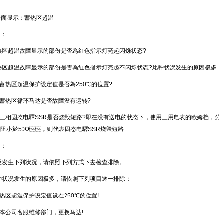
介面显示：蓄热区超温
：
 蓄热区超温故障显示的部份是否為红色指示灯亮起闪烁状态?
、 蓄热区超温故障显示的部份是否為红色指示灯亮起不闪烁状态?此种状况发生的原因极多
查蓄热区超温保护设定值是否為250℃的位置?
查蓄热区循环马达是否故障没有运转?
查三相固态电驛SSR是否烧毁短路?即在没有送电的状态下，使用三用电表的欧姆档，分别
阻小於50Ω，则代表固态电驛SSR烧毁短路
：
曾经发生下列状况，请依照下列方式下去检查排除。
此种状况发生的原因极多，请依照下列项目逐一排除：
蓄热区超温保护设定值设在250℃的位置!
知本公司客服维修部门，更换马达!