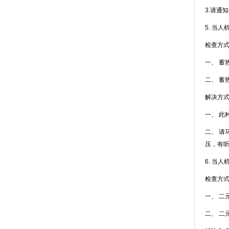
3.请通
5. 当人
检查方式
一
二、
解决方式
一、
二、
压
6. 当人
检查方式
一
二、