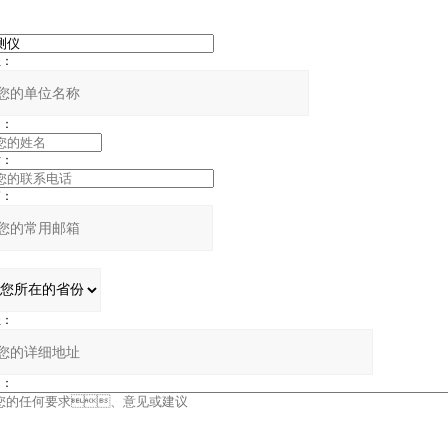
：
：
：
：
：
：