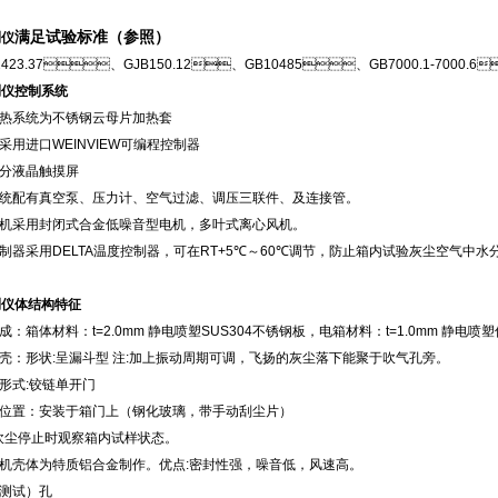
满足试验标准（参照）
测仪
423.37、GJB150.12、GB10485、GB7000.1-7000.6
测仪控制系统
加热系统为不锈钢云母片加热套
器采用进口WEINVIEW可编程控制器
部分液晶触摸屏
配有真空泵、压力计、空气过滤、调压三联件、及连接管。
风机采用封闭式合金低噪音型电机，多叶式离心风机。
控制器采用DELTA温度控制器，可在RT+5℃～60℃调节，防止箱内试验灰尘空气
测仪体结构特征
：箱体材料：t=2.0mm 静电喷塑SUS304不锈钢板，电箱材料：t=1.0mm 静电喷
壳：形状:呈漏斗型 注:加上振动周期可调，飞扬的灰尘落下能聚于吹气孔旁。
门形式:铰链单开门
位置：安装于箱门上（钢化玻璃，带手动刮尘片）
吹尘停止时观察箱内试样状态。
机壳体为特质铝合金制作。优点:密封性强，噪音低，风速高。
（测试）孔