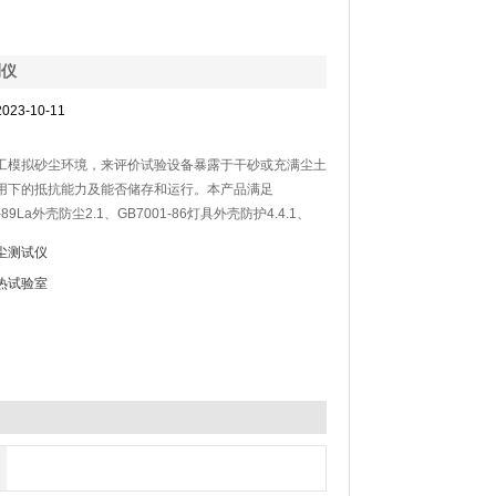
测仪
023-10-11
工模拟砂尘环境，来评价试验设备暴露于干砂或充满尘土
下的抵抗能力及能否储存和运行。本产品满足
-89La外壳防尘2.1、GB7001-86灯具外壳防护4.4.1、
-89、及美国军标MIL-STD-810F等相应的砂尘试
尘测试仪
热试验室