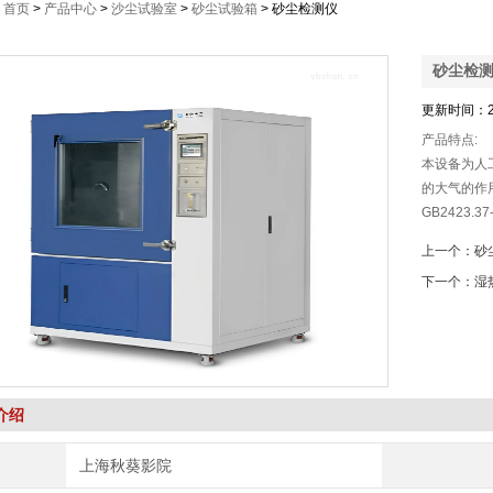
：
首页
>
产品中心
>
沙尘试验室
>
砂尘试验箱
> 砂尘检测仪
砂尘检
更新时间：2
产品特点:
本设备为人
的大气的作用
GB2423.37
GB10485
上一个：
砂
验方法。
下一个：
湿
介绍
上海秋葵影院