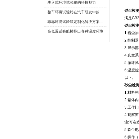
步入式环境试验箱的科技魅力
砂尘检
整车环境试验舱在汽车研发中的作用
满足GB2
非标环境试验箱定制化解决方案在可靠性测试中的重要性
砂尘检
高低温试验舱模拟出各种温度环境
1.粉尘
2.控制
3.显示
4.真空系统
5.循环
6.温度
以下。
砂尘检
1.材料构成
2.箱体内
3.工作
4.观察窗
注:可在
5.吹尘电
6.操作