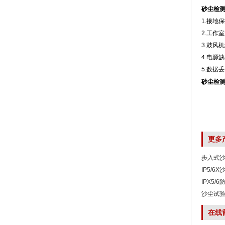
砂尘检
1.接地保护
2.工作
3.鼓风
4.电源缺
5.数据
砂尘检
更多
步入式
IP5/6
IPX5/
沙尘试
在线