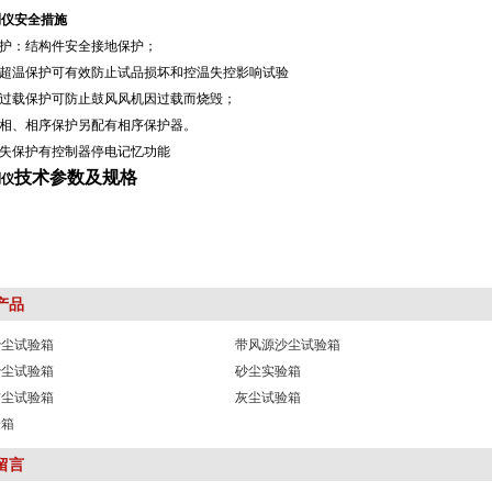
测仪安全措施
：结构件安全接地保护；
室超温保护可有效防止试品损坏和控温失控影响试验
机过载保护可防止鼓风风机因过载而烧毁；
相、相序保护另配有相序保护器。
丢失保护有控制器停电记忆功能
技术参数及规格
测仪
产品
沙尘试验箱
带风源沙尘试验箱
X沙尘试验箱
砂尘实验箱
6防尘试验箱
灰尘试验箱
验箱
留言