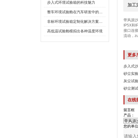
步入式环境试验箱的科技魅力
加工
整车环境试验舱在汽车研发中的作用
带风源沙
非标环境试验箱定制化解决方案在可靠性测试中的重要性
IP5X
接口连接
高低温试验舱模拟出各种温度环境
流动
更多
步入式
砂尘实
灰尘试
砂尘测
在线
留言框
产品：
您的单位