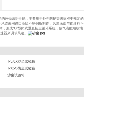
品的外壳密封性能，主要用于外壳防护等级标准中规定的
，整个风道采用进口高级不锈钢板制作，风道底部与锥形料斗
，形成“O”型闭式垂直扬尘循环系统，使气流能顺畅地
调速器来调节风速。
IP5/6X沙尘试验箱
IPX5/6防尘试验箱
沙尘试验箱