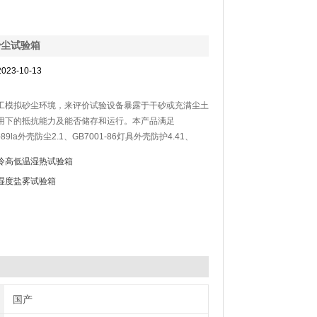
沙尘试验箱
2023-10-13
模拟砂尘环境，来评价试验设备暴露于干砂或充满尘土
下的抵抗能力及能否储存和运行。本产品满足
-89la外壳防尘2.1、GB7001-86灯具外壳防护4.41、
-89、及美军MIL-STD-810F等相应的砂尘试验方
冷高低温湿热试验箱
湿度盐雾试验箱
国产