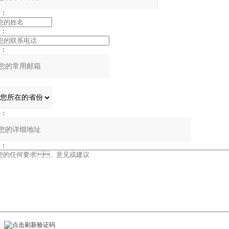
：
：
：
：
：
：