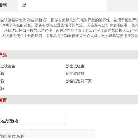
定制
是
尘试验箱学名为“砂尘试验箱”，模拟自然界风沙气候对产品的破坏性，适用于检测产
和IP6X两个等级的试验。设备有载灰尘垂直循环的气流，试验用灰尘可以循环使用 
，风机进出风口直接与风道连接，再在适当的位置上将工作室顶部扩散口接入工作室体
，zui大限度的使尘土分散均匀。采用单台大功率低噪音离心风机，根据试验需要用变频
产品
沙尘试验箱
沙尘试验室
验箱
耐尘试验箱
验箱
沙尘试验箱厂家
试箱
留言
：