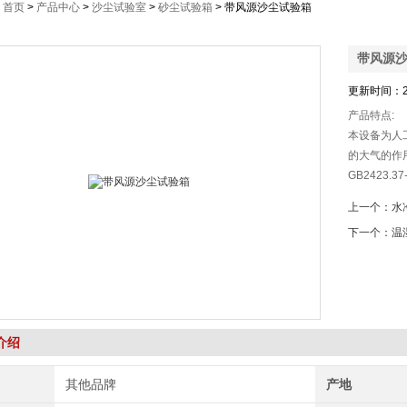
：
首页
>
产品中心
>
沙尘试验室
>
砂尘试验箱
> 带风源沙尘试验箱
带风源
更新时间：
产品特点:
本设备为人工
的大气的作用
GB2423.37
GB10485
上一个：
水
法。
下一个：
温
介绍
其他品牌
产地