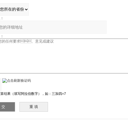
：
：
：
算结果（填写阿拉伯数字），如：三加四=7