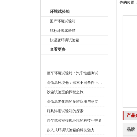
产品目录
你的位置
环境试验箱
国产环境试验箱
非标环境试验箱
快温变环境试验箱
查看更多
新闻资讯
整车环境试验舱：汽车性能测试的设备
高低温环境仓：探索不同条件下的科学奥秘
沙尘试验室的探秘之旅
高低温老化箱的多维应用与意义
灯具淋雨试验箱的探索
产品
沙尘试验室模拟环境的科技守护者
品牌
步入式环境试验箱的科技魅力