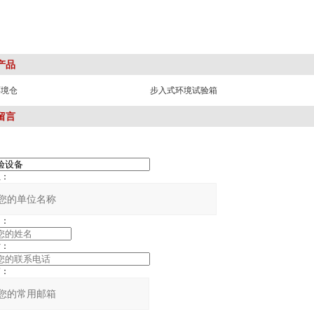
产品
环境仓
步入式环境试验箱
留言
：
：
：
：