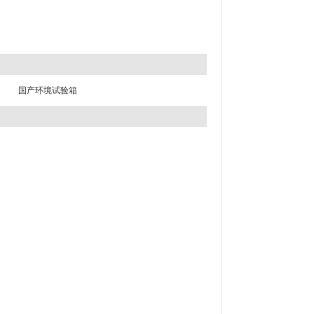
国产环境试验箱