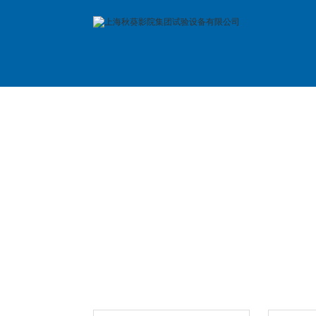
首 页
公司简介