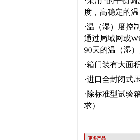
·
采用*的平衡调温
度，高稳定的温
·
温（湿）度控制（
通过局域网或
Wi
90
天的温（湿）度
·
箱门装有大面积的
·
进口全封闭式压缩机
·
除标准型试验箱
求）
更多产品