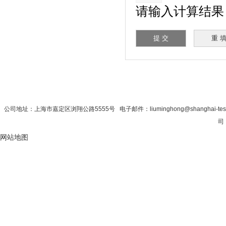
请输入计算结果（填写
首 页
|
公司简介
|
新闻资讯
|
联系秋
公司地址：上海市嘉定区浏翔公路5555号 电子邮件：liuminghong@shanghai-tes
司
网站地图