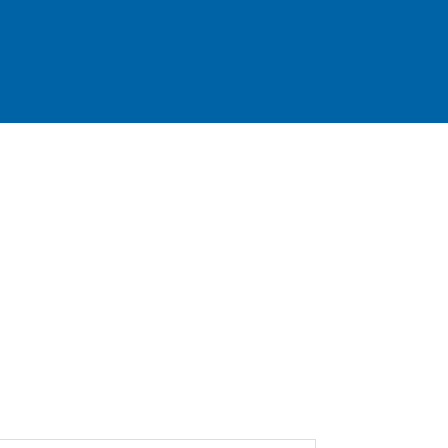
持
联系方式
访客留言