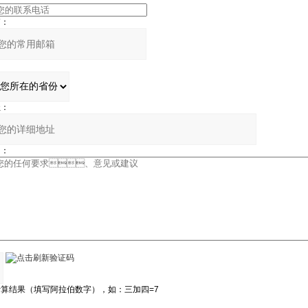
：
：
：
：
结果（填写阿拉伯数字），如：三加四=7