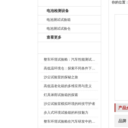
产品目录
你的位置
电池检测设备
电池测试试验箱
电池测试试验仓
查看更多
新闻资讯
整车环境试验舱：汽车性能测试的设备
高低温环境仓：探索不同条件下的科学奥秘
沙尘试验室的探秘之旅
高低温老化箱的多维应用与意义
灯具淋雨试验箱的探索
沙尘试验室模拟环境的科技守护者
产品
步入式环境试验箱的科技魅力
品牌
整车环境试验舱在汽车研发中的作用