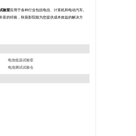
试验室
应用于各种行业包括电信、计算机和电动汽车。
着丰富的经验，秋葵影院能为您提供成本效益的解决方
电池低温试验室
电池测试试验仓