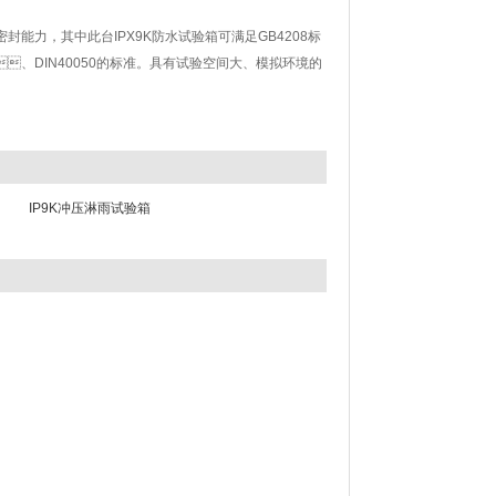
密封能力，其中此台
IPX9K
防水试验箱可满足GB4208标
、DIN40050的标准。具有试验空间大、模拟环境的
IP9K冲压淋雨试验箱