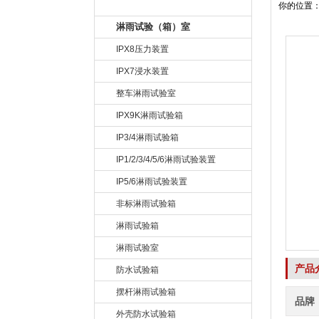
产品目录
你的位置
淋雨试验（箱）室
IPX8压力装置
IPX7浸水装置
整车淋雨试验室
IPX9K淋雨试验箱
IP3/4淋雨试验箱
IP1/2/3/4/5/6淋雨试验装置
IP5/6淋雨试验装置
非标淋雨试验箱
淋雨试验箱
淋雨试验室
产品
防水试验箱
摆杆淋雨试验箱
品牌
外壳防水试验箱