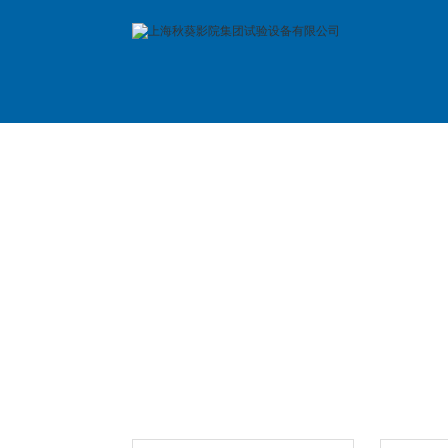
首 页
公司简介