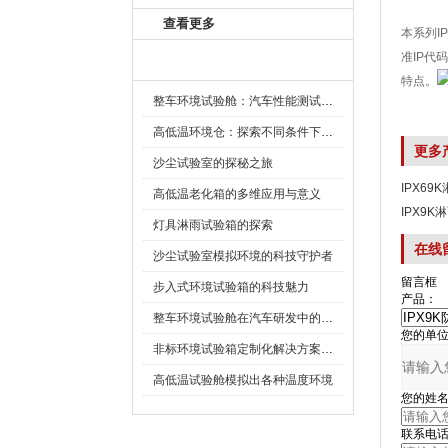
查看更多
本系列I
准IP代码
新闻资讯
特点。
整车环境试验舱：汽车性能测试的设备
高低温环境仓：探索不同条件下的科学奥秘
更多
沙尘试验室的探秘之旅
IPX69
高低温老化箱的多维应用与意义
IPX9K
灯具淋雨试验箱的探索
在线
沙尘试验室模拟环境的科技守护者
留言框
步入式环境试验箱的科技魅力
产品：
整车环境试验舱在汽车研发中的作用
您的单位
非标环境试验箱定制化解决方案在可靠性测试中的重要性
高低温试验舱模拟出各种温度环境
您的姓名
联系电话