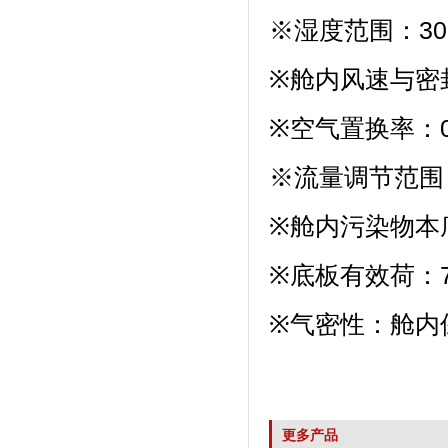
※湿度范围
※舱内风速与密封
※空气置换率：
※流量调节范围：
※舱内污染物本底
※底板有效荷：7
※气密性：舱内
更多产品