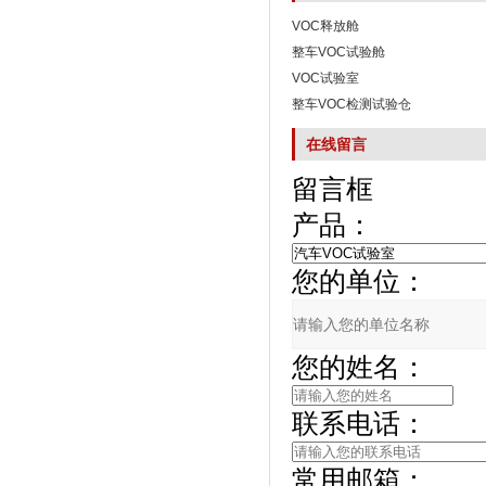
VOC释放舱
整车VOC试验舱
VOC试验室
整车VOC检测试验仓
在线留言
留言框
产品：
您的单位：
您的姓名：
联系电话：
常用邮箱：