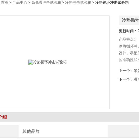
：
首页
>
产品中心
>
高低温冲击试验箱
>
冷热冲击试验箱
> 冷热循环冲击试验箱
冷热循
更新时间：2
产品特点:
冷热循环冲击
器件、零
的准确性和*
可靠的设备性
上一个：
吊
学的空气流通设
下一个：
温
保护装置
性.
介绍
其他品牌