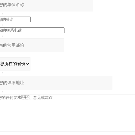
：
：
：
：
：
：