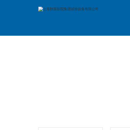
首 页
公司简介