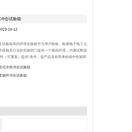
环冲击试验箱
023-10-12
试验箱系列环境实验箱可为用户检验、检测电子电工元
配件或相关行业的实验部门提供一个模拟环境，为测试数据
性（可重复）提供*条件。该产品具有简单的操作性能和
能，先进便捷操作的计测装置，结构一体化程度高，科
篮式冷热冲击试验箱
计，使室内温湿度均匀，避免任何死角；完备的安全
度循环冲击试验箱
，避免了任何可能发生的安全隐患，保证设备的长期可靠