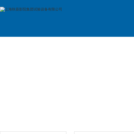
首 页
公司简介
产品展示