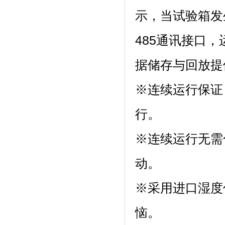
示，当试验
485通讯接口
据储存与回放提供
※连续运行保证
行。
※连续运行无需化
动。
※采用进口湿度传
恼。