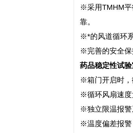
※采用TMHM平衡
靠。
※*的风道循环系统
※完善的安全保护装
药品稳定性试验
※箱门开启时，
※循环风扇速度大
※独立限温报警系统
※温度偏差报警，